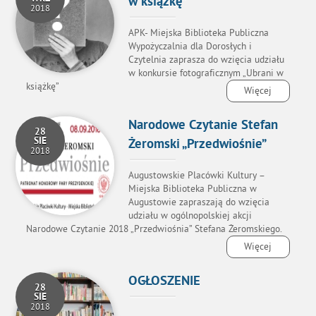
w książkę”
2018
APK- Miejska Biblioteka Publiczna
Wypożyczalnia dla Dorosłych i
Czytelnia zaprasza do wzięcia udziału
w konkursie fotograficznym „Ubrani w
książkę”
Więcej
Narodowe Czytanie Stefan
28
SIE
Żeromski „Przedwiośnie”
2018
Augustowskie Placówki Kultury –
Miejska Biblioteka Publiczna w
Augustowie zapraszają do wzięcia
udziału w ogólnopolskiej akcji
Narodowe Czytanie 2018 „Przedwiośnia” Stefana Żeromskiego.
Więcej
OGŁOSZENIE
28
SIE
2018